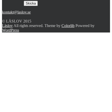
kontakt@laslov.se
© LÄSLOV 2015
Läslov
All rights reserved. Theme by
Colorlib
Powered by
WordPress