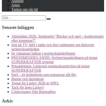
Aktuellt
Arkiv
Tankar om vår tid
Posts
Search
for:
navigation
Senaste inläggen
Almedalen 2026. Seminariet ”Böcker och spel – konkurrenter
eller kompisar?”
Sett på TV, hört i radio och läst i tidningen om läslovets
serietecknartävling
Se vinnarnas bidrag i serietecknartävlingen
PRESSMEDDELANDE: Serietecknartävlingen på temat
SUPERKRAFTER avgjord
Prisutdelning: Läslovets serietecknartävling på temat
SUPERKRAFTER
Spel – en kulturform som engagerar allt fler
Bamse och demokrati
Temat för Läslov 2026 är SPEL
Tack för årets Läslov!
Läslovssagor från Barnradion
Arkiv