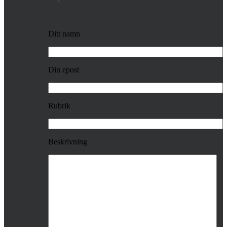
Ditt namn
Din epost
Rubrik
Beskrivning