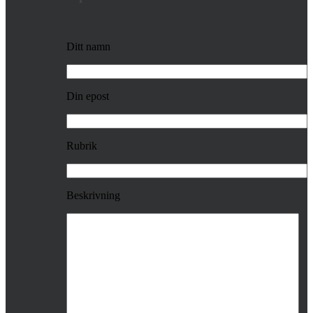
Ditt namn
Din epost
Rubrik
Beskrivning