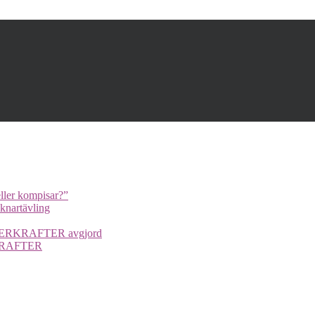
ller kompisar?”
cknartävling
UPERKRAFTER avgjord
ERKRAFTER