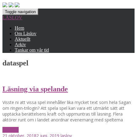
Toggle navigation
LÄSLOV
Hem
Om Läslov
Aktuellt
Arkiv
Tankar om vår tid
dataspel
Läsning via spelande
Visste ni att vissa spel innehåller lika mycket text som hela Sagan
om ringen-trilogin? Att spela spel kan vara ett utmärkt sätt att
upptäcka berättelsens kraft och uppmuntras till läsning. Flera
aktörer runt om i landet anordnar evenemang med speltema
Läs mer
21 oktober, 2018
2 juni, 2019
laslov