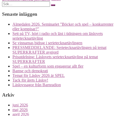
Posts
Search
for:
navigation
Senaste inläggen
Almedalen 2026. Seminariet ”Böcker och spel – konkurrenter
eller kompisar?”
Sett på TV, hört i radio och läst i tidningen om läslovets
serietecknartävling
Se vinnarnas bidrag i serietecknartävlingen
PRESSMEDDELANDE: Serietecknartävlingen på temat
SUPERKRAFTER avgjord
Prisutdelning: Läslovets serietecknartävling på temat
SUPERKRAFTER
Spel – en kulturform som engagerar allt fler
Bamse och demokrati
Temat för Läslov 2026 är SPEL
Tack för årets Läslov!
Läslovssagor från Barnradion
Arkiv
juni 2026
maj 2026
april 2026