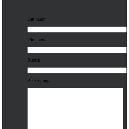
Ditt namn
Din epost
Rubrik
Beskrivning