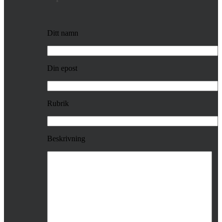
Ditt namn
Din epost
Rubrik
Beskrivning