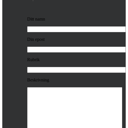
Ditt namn
Din epost
Rubrik
Beskrivning