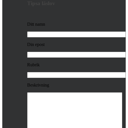
Tipsa läslov
Ditt namn
Din epost
Rubrik
Beskrivning