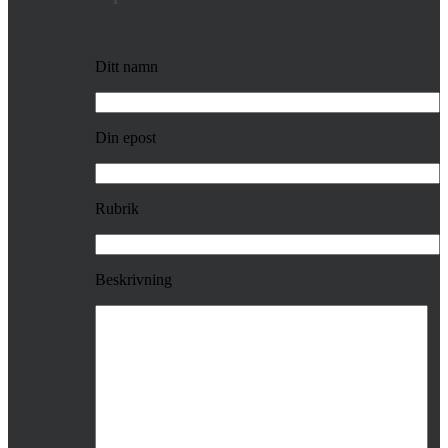
Ditt namn
Din epost
Rubrik
Beskrivning