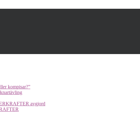
ller kompisar?”
cknartävling
UPERKRAFTER avgjord
ERKRAFTER