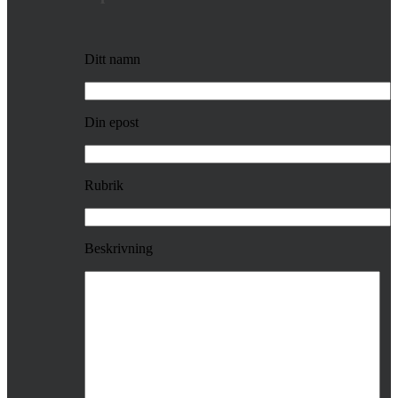
Ditt namn
Din epost
Rubrik
Beskrivning