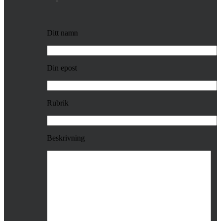
Ditt namn
Din epost
Rubrik
Beskrivning