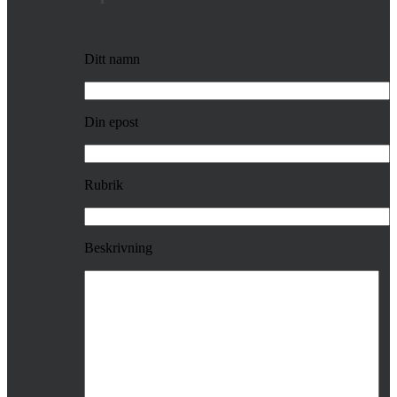
Ditt namn
Din epost
Rubrik
Beskrivning