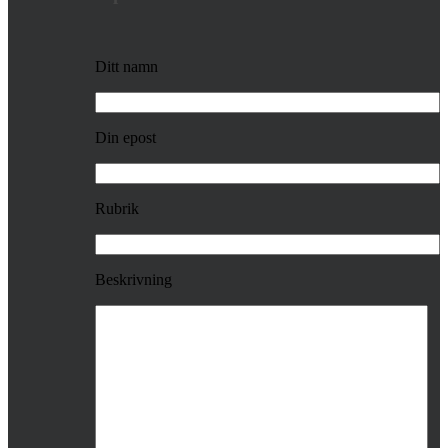
Ditt namn
Din epost
Rubrik
Beskrivning