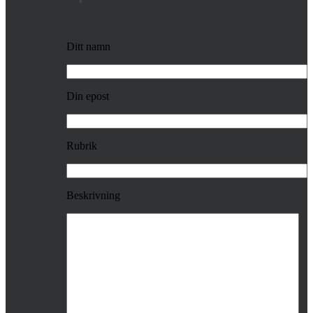
Ditt namn
Din epost
Rubrik
Beskrivning