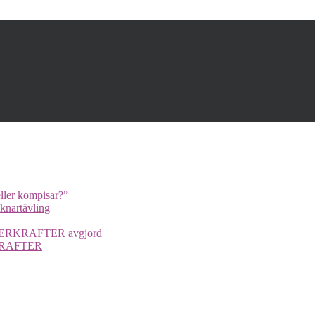
ller kompisar?”
cknartävling
UPERKRAFTER avgjord
ERKRAFTER