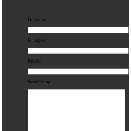
Ditt namn
Din epost
Rubrik
Beskrivning