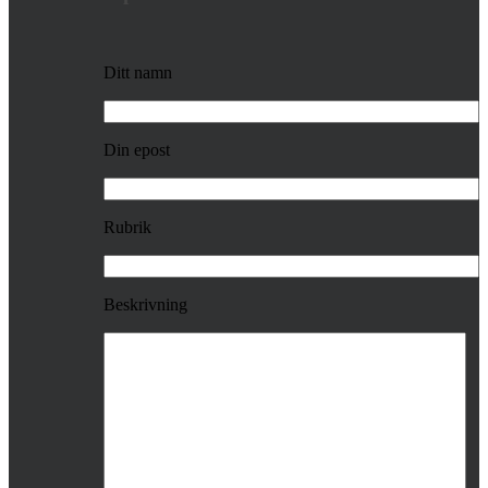
Ditt namn
Din epost
Rubrik
Beskrivning