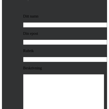
Ditt namn
Din epost
Rubrik
Beskrivning