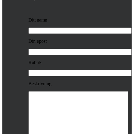
Ditt namn
Din epost
Rubrik
Beskrivning