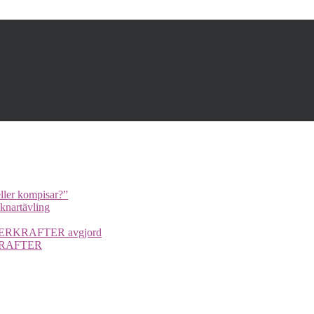
ller kompisar?”
cknartävling
UPERKRAFTER avgjord
ERKRAFTER