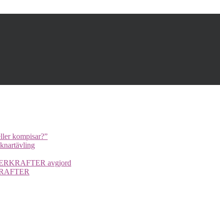
ller kompisar?”
cknartävling
UPERKRAFTER avgjord
ERKRAFTER