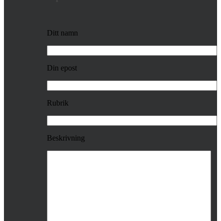
Ditt namn
Din epost
Rubrik
Beskrivning