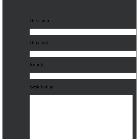
Ditt namn
Din epost
Rubrik
Beskrivning