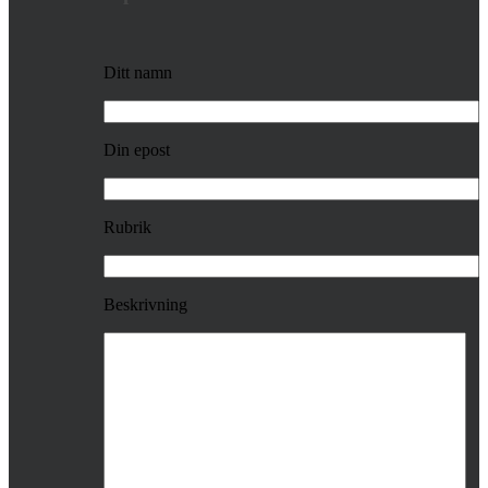
Ditt namn
Din epost
Rubrik
Beskrivning