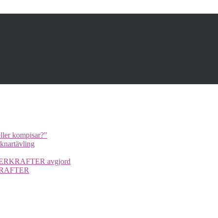
ller kompisar?”
cknartävling
UPERKRAFTER avgjord
ERKRAFTER