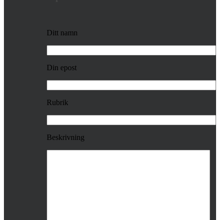
Ditt namn
Din epost
Rubrik
Beskrivning