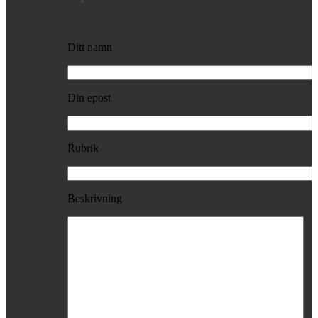
Ditt namn
Din epost
Rubrik
Beskrivning