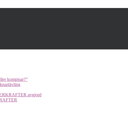
ller kompisar?”
cknartävling
UPERKRAFTER avgjord
ERKRAFTER