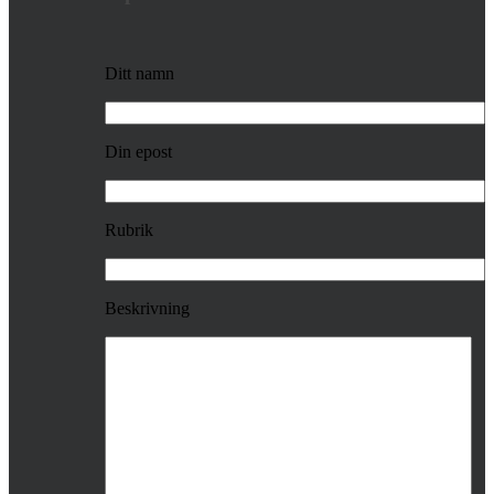
Ditt namn
Din epost
Rubrik
Beskrivning