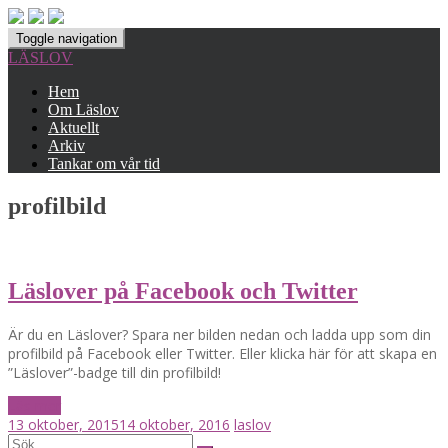
Toggle navigation
LÄSLOV
Hem
Om Läslov
Aktuellt
Arkiv
Tankar om vår tid
profilbild
Läslover på Facebook och Twitter
Är du en Läslover? Spara ner bilden nedan och ladda upp som din
profilbild på Facebook eller Twitter. Eller klicka här för att skapa en
”Läslover”-badge till din profilbild!
Läs mer
13 oktober, 2015
14 oktober, 2016
laslov
Posts
Search