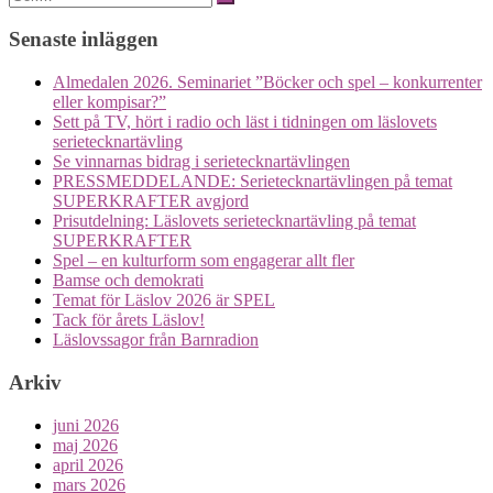
for:
navigation
Senaste inläggen
Almedalen 2026. Seminariet ”Böcker och spel – konkurrenter
eller kompisar?”
Sett på TV, hört i radio och läst i tidningen om läslovets
serietecknartävling
Se vinnarnas bidrag i serietecknartävlingen
PRESSMEDDELANDE: Serietecknartävlingen på temat
SUPERKRAFTER avgjord
Prisutdelning: Läslovets serietecknartävling på temat
SUPERKRAFTER
Spel – en kulturform som engagerar allt fler
Bamse och demokrati
Temat för Läslov 2026 är SPEL
Tack för årets Läslov!
Läslovssagor från Barnradion
Arkiv
juni 2026
maj 2026
april 2026
mars 2026