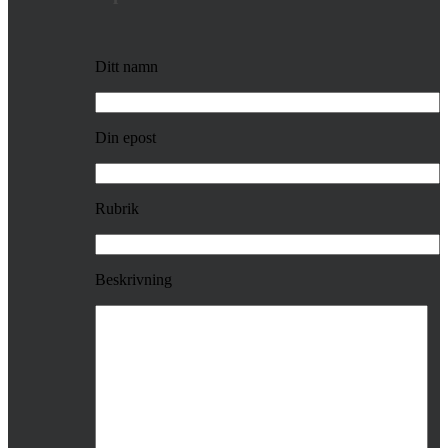
Ditt namn
Din epost
Rubrik
Beskrivning