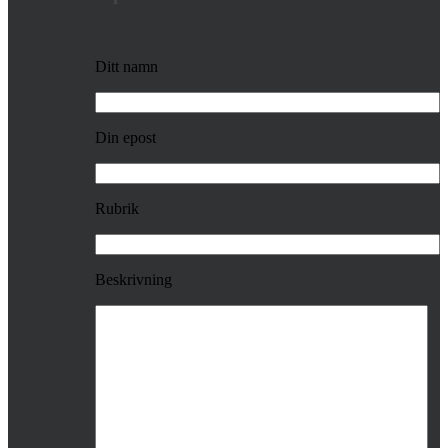
Ditt namn
Din epost
Rubrik
Beskrivning