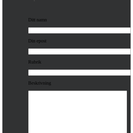
Ditt namn
Din epost
Rubrik
Beskrivning