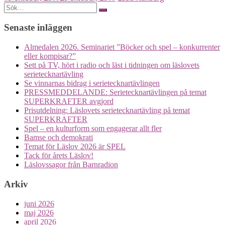
Posts
Search
for:
navigation
Senaste inläggen
Almedalen 2026. Seminariet ”Böcker och spel – konkurrenter
eller kompisar?”
Sett på TV, hört i radio och läst i tidningen om läslovets
serietecknartävling
Se vinnarnas bidrag i serietecknartävlingen
PRESSMEDDELANDE: Serietecknartävlingen på temat
SUPERKRAFTER avgjord
Prisutdelning: Läslovets serietecknartävling på temat
SUPERKRAFTER
Spel – en kulturform som engagerar allt fler
Bamse och demokrati
Temat för Läslov 2026 är SPEL
Tack för årets Läslov!
Läslovssagor från Barnradion
Arkiv
juni 2026
maj 2026
april 2026