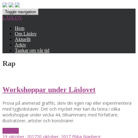
Toggle navigation
LÄSLOV
Hem
Om Läslov
Aktuellt
Arkiv
Tankar om vår tid
Rap
Workshoppar under Läslovet
Prova på animerad graffiti, skriv din egen rap eller experimentera
med tygbokstäver. Det och mycket mer kan du testa i olika
workshoppar under vecka 44, tillsammans med författare,
illustratörer, artister och konstnärer.
Läs mer
19 oktober, 2017
20 oktober, 2017
Ebba Nanberg