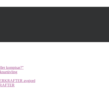
ller kompisar?”
cknartävling
UPERKRAFTER avgjord
ERKRAFTER