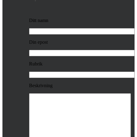
Ditt namn
Din epost
Rubrik
Beskrivning