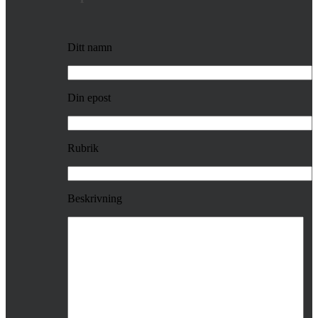
Ditt namn
Din epost
Rubrik
Beskrivning