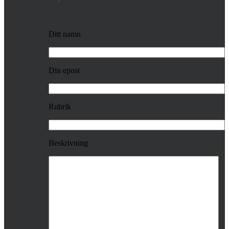
Ditt namn
Din epost
Rubrik
Beskrivning