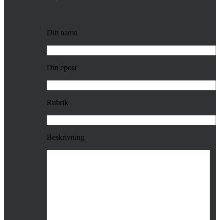
Ditt namn
Din epost
Rubrik
Beskrivning