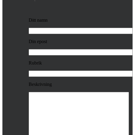
Ditt namn
Din epost
Rubrik
Beskrivning