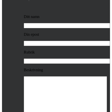
Ditt namn
Din epost
Rubrik
Beskrivning