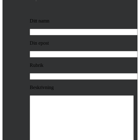
Ditt namn
Din epost
Rubrik
Beskrivning