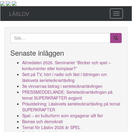
LÄSLOV
Toggle n
Posts
Search
navigation
for:
Senaste inläggen
Almedalen 2026. Seminariet ”Böcker och spel –
konkurrenter eller kompisar?”
Sett på TV, hört i radio och läst i tidningen om
läslovets serietecknartävling
Se vinnarnas bidrag i serietecknartävlingen
PRESSMEDDELANDE: Serietecknartävlingen på
temat SUPERKRAFTER avgjord
Prisutdelning: Läslovets serietecknartävling på temat
SUPERKRAFTER
Spel – en kulturform som engagerar allt fler
Bamse och demokrati
Temat för Läslov 2026 är SPEL