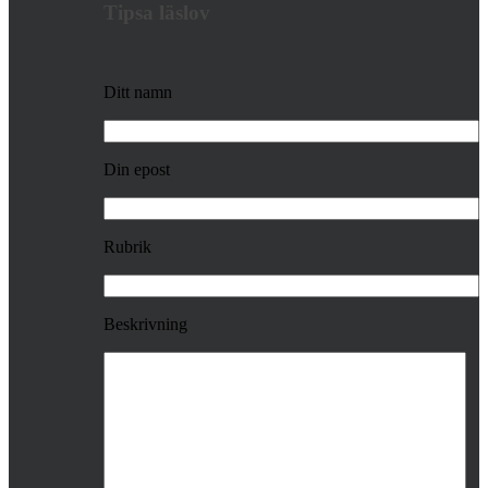
Tipsa läslov
Ditt namn
Din epost
Rubrik
Beskrivning