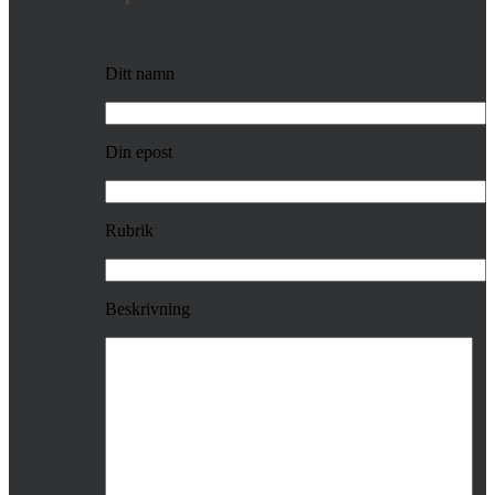
Ditt namn
Din epost
Rubrik
Beskrivning