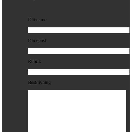
Ditt namn
Din epost
Rubrik
Beskrivning