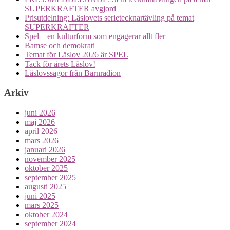
SUPERKRAFTER avgjord
Prisutdelning: Läslovets serietecknartävling på temat
SUPERKRAFTER
Spel – en kulturform som engagerar allt fler
Bamse och demokrati
Temat för Läslov 2026 är SPEL
Tack för årets Läslov!
Läslovssagor från Barnradion
Arkiv
juni 2026
maj 2026
april 2026
mars 2026
januari 2026
november 2025
oktober 2025
september 2025
augusti 2025
juni 2025
mars 2025
oktober 2024
september 2024