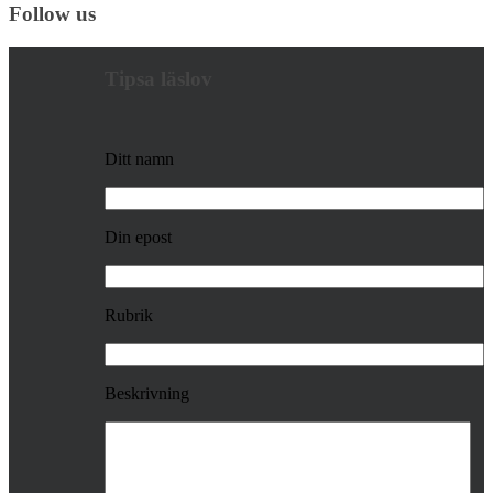
Follow us
Tipsa läslov
Ditt namn
Din epost
Rubrik
Beskrivning