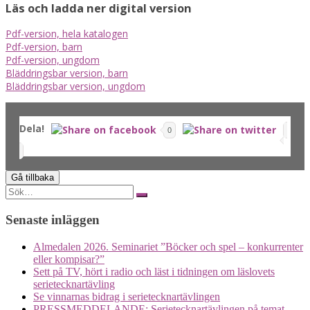
Läs och ladda ner digital version
Pdf-version, hela katalogen
Pdf-version, barn
Pdf-version, ungdom
Bläddringsbar version, barn
Bläddringsbar version, ungdom
Dela!
0
Search
for:
Senaste inläggen
Almedalen 2026. Seminariet ”Böcker och spel – konkurrenter
eller kompisar?”
Sett på TV, hört i radio och läst i tidningen om läslovets
serietecknartävling
Se vinnarnas bidrag i serietecknartävlingen
PRESSMEDDELANDE: Serietecknartävlingen på temat