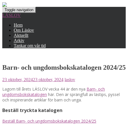
Toggle navigation
LÄSLOV
Hem
Om Läslov
Aktuellt
Arkiv
Tankar om vår tid
Barn- och ungdomsbokskatalogen 2024/25
23 oktober, 2024
23 oktober, 2024
laslov
Lagom till årets LÄSLOV vecka 44 är den nya
Barn- och
ungdomsbokskatalogen
här. Den är sprängfull av lästips, pyssel
och inspirerande artiklar för barn och unga.
Beställ tryckta katalogen
Beställ Barn- och ungdomsbokskatalogen 2024/25