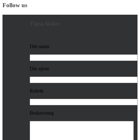
Follow us
Tipsa läslov
Ditt namn
Din epost
Rubrik
Beskrivning