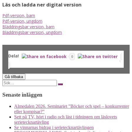
Läs och ladda ner digital version
Pdf-version, barn
Pdf-version, ungdom
Bläddringsbar version, barn
Bläddringsbar version, ungdom
Dela!
0
Search
for:
Senaste inläggen
Almedalen 2026. Seminariet ”Böcker och spel – konkurrenter
eller kompisar?”
Sett på TV, hört i radio och läst i tidningen om läslovets
serietecknartävling
Se vinnarnas bidrag i serietecknartävlingen