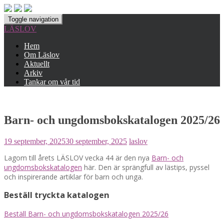
Toggle navigation
LÄSLOV
Hem
Om Läslov
Aktuellt
Arkiv
Tankar om vår tid
Barn- och ungdomsbokskatalogen 2025/26
19 september, 2025
30 september, 2025
laslov
Lagom till årets LÄSLOV vecka 44 är den nya
Barn- och
ungdomsbokskatalogen
här. Den är sprängfull av lästips, pyssel
och inspirerande artiklar för barn och unga.
Beställ tryckta katalogen
Beställ Barn- och ungdomsbokskatalogen 2025/26